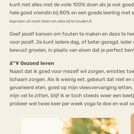
kunt niet alles met de volle 100% doen als je ook goed
hele goed vriendin bij 80% en een goede leerling met een
kapriolen uit moet halen om alles bij te houden.Â
Geef jezelf kansen om fouten te maken en deze te her
voor jezelf. Je kunt iedere dag, of beter gezegd, iede
bewust groeien, in plaats van eisen dat je perfect ben
â™¥ Gezond leven
Naast dat ik goed voor mezelf wil zorgen, emoties toe 
lichaam zorgen. Als ik weinig eet, gebeurt dat niet en 
gevarieerd eten, goed op mijn vleesvervanging letten, 
mijn vel te zitten, blijf ik er toch steeds weer een bee
probeer wel twee keer per week yoga te doe en wat o