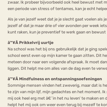
zwaar. Ik probeer bijvoorbeeld ook heel bewust met m
een periode van stress of tentames, kan je echt helpen
Als je van jezelf weet dat je je slecht gaat voelen al
jezelf af dat je maar drie of vier avonden per week ie
kunt raken, kun je preventief te werk gaan en bewus
â™¥Â Prikkelvrij uurtje
Na school was het bij ons gebruikelijk dat je ging sp
school eerst even op mijn kamer te gaan zitten. Dit he
meteen door naar een volgende afspraak. Ik moet dan
liggen. Dit helpt me om alles van de dag even te verwe
â™¥Â Mindfulness en ontspanningsoefeningen
Sommige mensen vinden het zweverig, maar dat is het a
te zijn van mijn lijf, mijn gedachtes en het moment. 
mij ook heel erg met â€˜in het nu leven’ te maken en d
helpt het mij ook om weer even terug bij mezelf te k