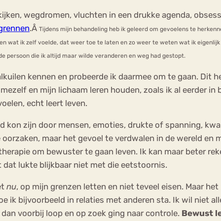
jken, wegdromen, vluchten in een drukke agenda, obsessief
egrennen
.Â
Tijdens mijn behandeling heb ik geleerd om gevoelens te herkenne
 wat ik zelf voelde, dat weer toe te laten en zo weer te weten wat ik eigenlijk
de persoon die ik altijd maar wilde veranderen en weg had gestopt.
lkuilen kennen en probeerde ik daarmee om te gaan. Dit he
 mezelf en mijn lichaam leren houden, zoals ik al eerder in
oelen, echt leert leven.
igd kon zijn door mensen, emoties, drukte of spanning, kwa
e oorzaken, maar het gevoel te verdwalen in de wereld en
n therapie om bewuster te gaan leven. Ik kan maar beter re
dat lukte blijkbaar niet met die eetstoornis.
et
nu
, op mijn grenzen letten en niet teveel eisen. Maar h
 ik bijvoorbeeld in relaties met anderen sta. Ik wil niet a
 dan voorbij loop en op zoek ging naar controle.
Bewust le