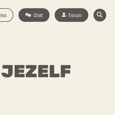
ies
Chat
Forum
 JEZELF