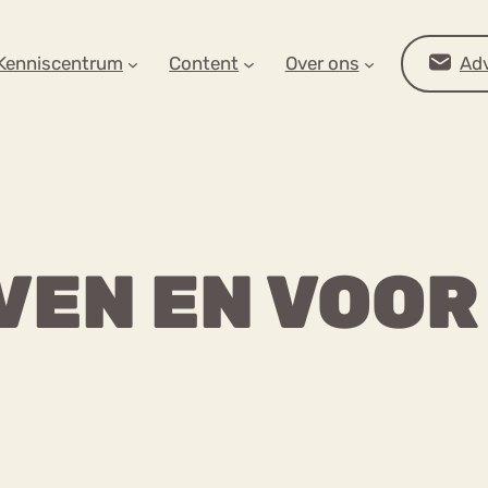
AR OP ZOEK?
Kenniscentrum
Content
Over ons
Adv
VEN EN VOOR
Advies