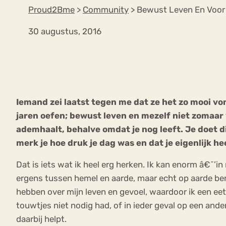
Proud2Bme
>
Community
>
Bewust Leven En Voor
30 augustus, 2016
VEEL GEZOCHTE TERMEN
Eetstoorni
Boulimia Nervosa
Iemand zei laatst tegen me dat ze het zo mooi vond
Orthorexia
Afvallen
Angst
jaren oefen; bewust leven en mezelf niet zomaar voo
ademhaalt, behalve omdat je nog leeft. Je doet di
merk je hoe druk je dag was en dat je eigenlijk hee
Dat is iets wat ik heel erg herken. Ik kan enorm â€˜’in
ergens tussen hemel en aarde, maar echt op aarde ben i
hebben over mijn leven en gevoel, waardoor ik een eet
touwtjes niet nodig had, of in ieder geval op een ande
daarbij helpt.