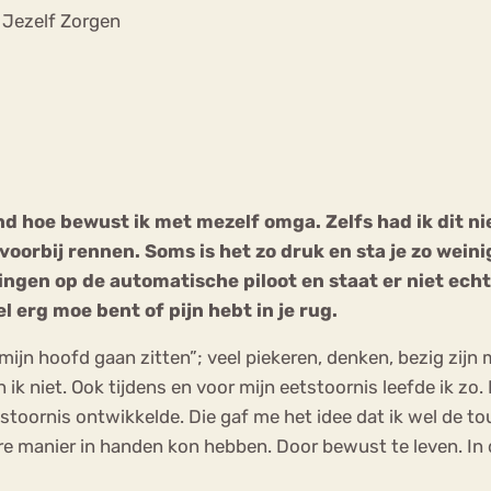
Chat
 Jezelf Zorgen
Forum
s
Anorexia Nervosa
Eetbuien
Pi
 hoe bewust ik met mezelf omga. Zelfs had ik dit niet 
rbij rennen. Soms is het zo druk en sta je zo weinig b
ngen op de automatische piloot en staat er niet echt b
l erg moe bent of pijn hebt in je rug.
 mijn hoofd gaan zitten”; veel piekeren, denken, bezig zijn
k niet. Ook tijdens en voor mijn eetstoornis leefde ik zo.
stoornis ontwikkelde. Die gaf me het idee dat ik wel de to
re manier in handen kon hebben. Door bewust te leven. In de