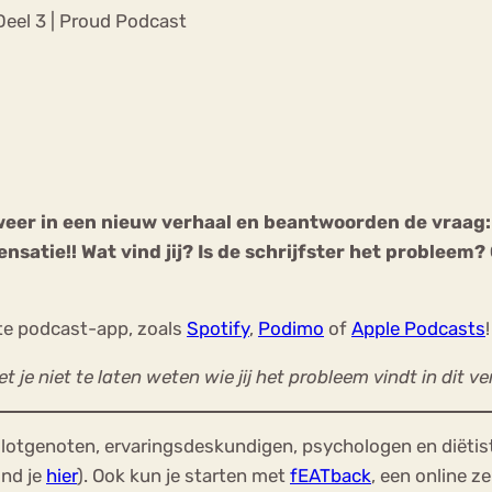
Chat
Deel 3 | Proud Podcast
Forum
s
Anorexia Nervosa
Eetbuien
Pi
weer in een nieuw verhaal en beantwoorden de vraag:
nsatie!! Wat vind jij? Is de schrijfster het probleem?
iete podcast-app, zoals
Spotify
,
Podimo
of
Apple Podcasts
!
t je niet te laten weten wie jij het probleem vindt in dit v
lotgenoten, ervaringsdeskundigen, psychologen en diëtis
ind je
hier
). Ook kun je starten met
fEATback
, een online z