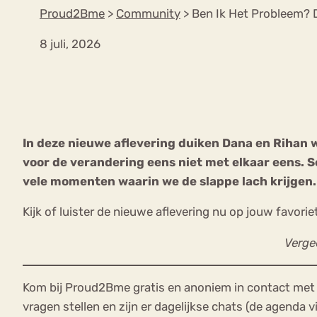
Proud2Bme
>
Community
>
Ben Ik Het Probleem? 
8 juli, 2026
VEEL GEZOCHTE TERMEN
Eetstoorni
Boulimia Nervosa
In deze nieuwe aflevering duiken Dana en Rihan 
Orthorexia
Afvallen
Angst
voor de verandering eens niet met elkaar eens. Se
vele momenten waarin we de slappe lach krijgen.
Kijk of luister de nieuwe aflevering nu op jouw favor
Vergee
Kom bij Proud2Bme gratis en anoniem in contact met 
vragen stellen en zijn er dagelijkse chats (de agenda v