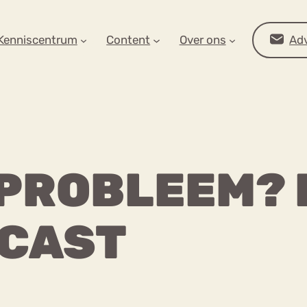
AR OP ZOEK?
Kenniscentrum
Content
Over ons
Adv
 PROBLEEM? D
DCAST
Advies