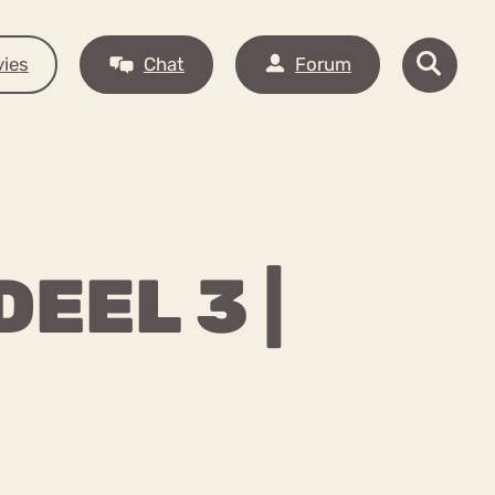
ies
Chat
Forum
EEL 3 |