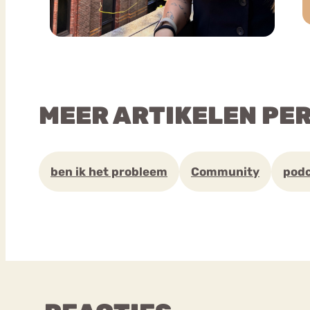
MEER ARTIKELEN PE
ben ik het probleem
Community
pod