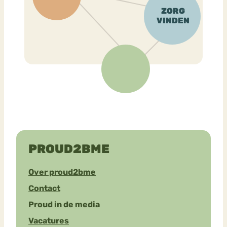
PROUD2BME
Over proud2bme
Contact
Proud in de media
Vacatures