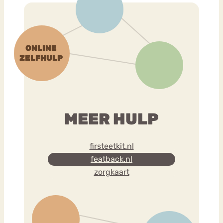
MEER HULP
firsteetkit.nl
featback.nl
zorgkaart