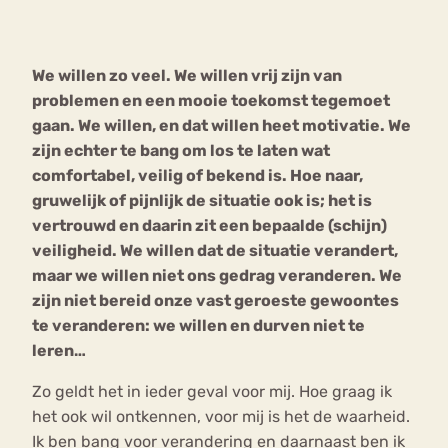
Bouli
Chat
We willen zo veel. We willen vrij zijn van
mia
Eetstoornis
Anorexia Nervosa
problemen en een mooie toekomst tegemoet
Nerv
gaan. We willen, en dat willen heet motivatie. We
osa
Forum
zijn echter te bang om los te laten wat
Eetbuien
Piekeren
Sport
Trauma
comfortabel, veilig of bekend is. Hoe naar,
Orthorexia
Afvallen
Angst
gruwelijk of pijnlijk de situatie ook is; het is
vertrouwd en daarin zit een bepaalde (schijn)
veiligheid. We willen dat de situatie verandert,
maar we willen niet ons gedrag veranderen. We
zijn niet bereid onze vast geroeste gewoontes
te veranderen: we willen en durven niet te
leren…
Zo geldt het in ieder geval voor mij. Hoe graag ik
het ook wil ontkennen, voor mij is het de waarheid.
Ik ben bang voor verandering en daarnaast ben ik