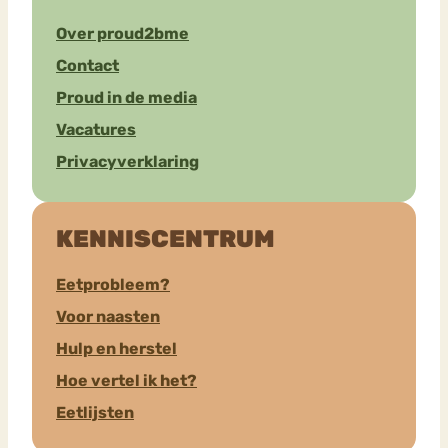
Over proud2bme
Contact
Proud in de media
Vacatures
Privacyverklaring
KENNISCENTRUM
Eetprobleem?
Voor naasten
Hulp en herstel
Hoe vertel ik het?
Eetlijsten