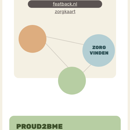
featback.nl
zorgkaart
PROUD2BME