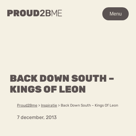
WAAR BEN JE NAAR OP
Menu
Menu
ZOEK?
Zoeken
Zoeken
Home
POPULAIRE PAGINA’S
Kenniscentrum
BACK DOWN SOUTH –
Ga
Over proud2bme
naar
KINGS OF LEON
Contact
Content
de
Proud in de media
inhoud
Vacatures
Proud2Bme
>
Inspiratie
>
Back Down South – Kings Of Leon
Over ons
Privacyverklaring
7 december, 2013
VEEL GEZOCHTE TERMEN
Advies