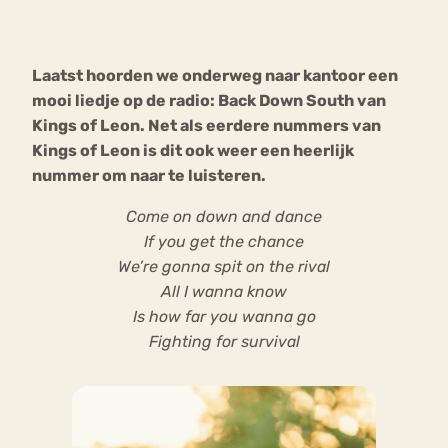
Bouli
Chat
Laatst hoorden we onderweg naar kantoor een
mia
Eetstoornis
Anorexia Nervosa
mooi liedje op de radio: Back Down South van
Nerv
Kings of Leon. Net als eerdere nummers van
osa
Forum
Kings of Leon is dit ook weer een heerlijk
Eetbuien
Piekeren
Sport
Trauma
nummer om naar te luisteren.
Orthorexia
Afvallen
Angst
Come on down and dance
If you get the chance
We’re gonna spit on the rival
All I wanna know
Is how far you wanna go
Fighting for survival