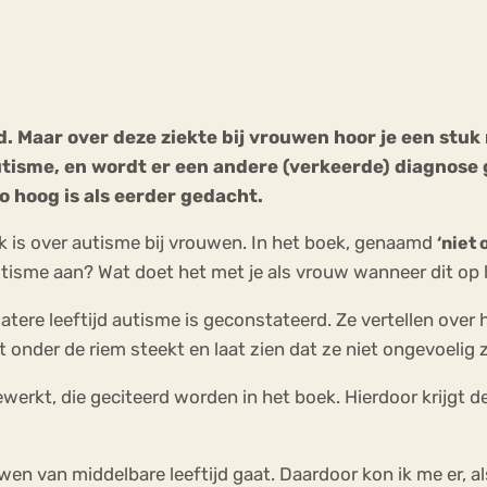
Chat
Forum
 Maar over deze ziekte bij vrouwen hoor je een stuk 
autisme, en wordt er een andere (verkeerde) diagnos
s
Anorexia Nervosa
Eetbuien
Pi
o hoog is als eerder gedacht.
ek is over autisme bij vrouwen. In het boek, genaamd
‘niet
sme aan? Wat doet het met je als vrouw wanneer dit op la
tere leeftijd autisme is geconstateerd. Ze vertellen over
nder de riem steekt en laat zien dat ze niet ongevoelig z
t, die geciteerd worden in het boek. Hierdoor krijgt de l
wen van middelbare leeftijd gaat. Daardoor kon ik me er, a