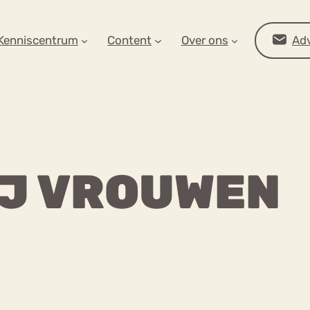
AR OP ZOEK?
Kenniscentrum
Content
Over ons
Adv
IJ VROUWEN
Advies