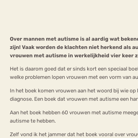
VEEL GEZOCHTE TERMEN
Over mannen met autisme is al aardig wat bekend.
zijn! Vaak worden de klachten niet herkend als 
Eetstoorni
Boulimia Nervosa
vrouwen met autisme in werkelijkheid vier keer z
Orthorexia
Afvallen
Angst
Het is daarom goed dat er sinds kort een speciaal bo
welke problemen lopen vrouwen met een vorm van auti
In het boek komen vrouwen aan het woord bij wie op la
diagnose. Een boek dat vrouwen met autisme een hart o
Aan het boek hebben 60 vrouwen met autisme meegewerk
autisme te hebben.
Zelf vond ik het jammer dat het boek vooral over vrou