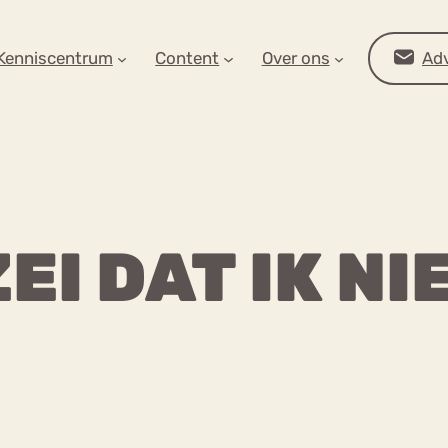
AR OP ZOEK?
Kenniscentrum
Content
Over ons
Adv
EI DAT IK N
Advies