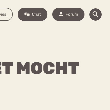
ies
Chat
Forum
IET MOCHT