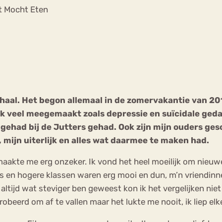
Chat
et Mocht Eten
Forum
s
Anorexia Nervosa
Eetbuien
Pi
verhaal. Het begon allemaal in de zomervakantie van 20
ik veel meegemaakt zoals depressie en suïcidale ged
ehad bij de Jutters gehad. Ook zijn mijn ouders gesc
mijn uiterlijk en alles wat daarmee te maken had.
 maakte me erg onzeker. Ik vond het heel moeilijk om nieu
s en hogere klassen waren erg mooi en dun, m’n vriendinn
altijd wat steviger ben geweest kon ik het vergelijken ni
obeerd om af te vallen maar het lukte me nooit, ik liep elk