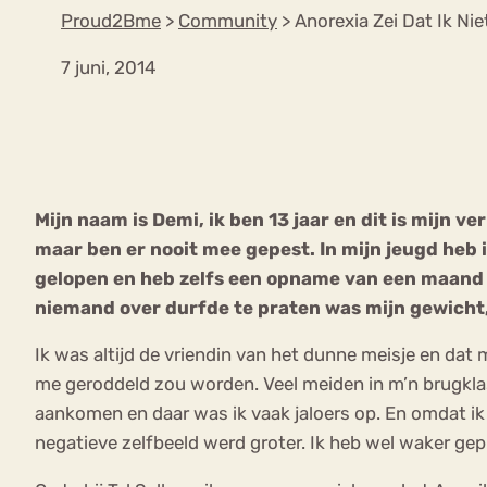
Proud2Bme
>
Community
>
Anorexia Zei Dat Ik Ni
7 juni, 2014
VEEL GEZOCHTE TERMEN
Eetstoorni
Boulimia Nervosa
Mijn naam is Demi, ik ben 13 jaar en dit is mijn 
Orthorexia
Afvallen
Angst
maar ben er nooit mee gepest. In mijn jeugd heb 
gelopen en heb zelfs een opname van een maand g
niemand over durfde te praten was mijn gewicht, 
Ik was altijd de vriendin van het dunne meisje en dat
me geroddeld zou worden. Veel meiden in m’n brugkla
aankomen en daar was ik vaak jaloers op. En omdat ik 
negatieve zelfbeeld werd groter. Ik heb wel waker gepr