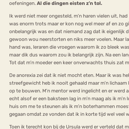
oefeningen.
Al die dingen eisten z’n tol.
Ik werd niet meer ongesteld, m’n haren vielen uit, had 
was enorm trots maar er kon nog wel meer af en zo ging 
onbelangrijk was en dat niemand zag dat ik eigenlijk 
gewoon wou neerstorten en niks meer voelen. Maar la
hand was, leraren die vroegen waarom ik zo bleek was
maar dik dus waarom zou ik belangrijk zijn. Na een lan
Tot dat m’n moeder een keer onverwachts thuis zat m
De anorexia zei dat ik niet mocht eten. Maar ik was he
streefgewicht heb ik nooit gehaald maar m’n lichaam 
op te bouwen. M’n mentor werd ingelicht en er werd aa
echt alsof er een baksteen lag in m’n maag als ik m’n 
huis om me te steunen als ik m’n boterhammen moest 
gegaan omdat ze vonden dat ik in korte tijd wel veel w
Toen ik terecht kon bij de Ursula werd er verteld dat