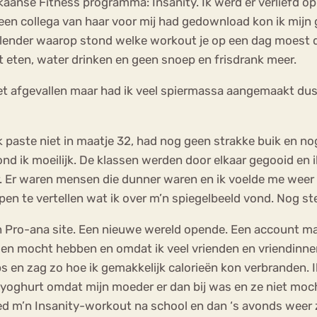
rikaanse Fitness programma: Insanity. Ik werd er verliefd 
 collega van haar voor mij had gedownload kon ik mijn gel
kalender waarop stond welke workout je op een dag moest 
uit eten, water drinken en geen snoep en frisdrank meer.
iet afgevallen maar had ik veel spiermassa aangemaakt dus
ik paste niet in maatje 32, had nog geen strakke buik en 
nd ik moeilijk. De klassen werden door elkaar gegooid en
 Er waren mensen die dunner waren en ik voelde me weer he
en te vertellen wat ik over m’n spiegelbeeld vond. Nog stee
en Pro-ana site. Een nieuwe wereld opende. Een account ma
en mocht hebben en omdat ik veel vrienden en vriendinne
 tips en zag zo hoe ik gemakkelijk calorieën kon verbrande
t yoghurt omdat mijn moeder er dan bij was en ze niet moc
eed m’n Insanity-workout na school en dan ‘s avonds weer