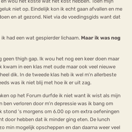
op en wou het koste wat het kost hebben. Toen mijn
uk niet op. Eindelijk kon ik echt gaan afvallen en me
doen en at gezond. Niet via de voedingsgids want dat
 ik had een wat gespierder lichaam.
Maar ik was nog
nog geen thigh gap. Ik wou het nog een keer doen maar
 ik kwam in een klas met oude maar ook veel nieuwe
el dik. In de tweede klas heb ik wel m’n allerbeste
ds was ik niet blij met hoe ik er uit zag.
ken op het Forum durfde ik niet want ik wist als mijn
n ben verloren door m’n depressie was ik bang om
n. Ik stond ‘s morgens om 6.00 op om extra oefeningen
ht door hebben dat ik minder ging eten. De lunch
 zo min mogelijk opscheppen en dan daarna weer veel