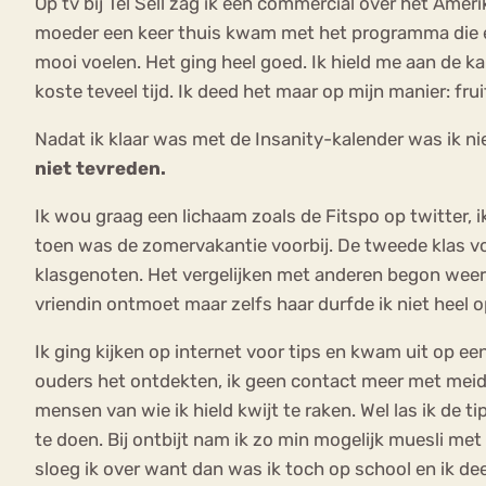
Op tv bij Tel Sell zag ik een commercial over het Ame
moeder een keer thuis kwam met het programma die een
mooi voelen. Het ging heel goed. Ik hield me aan de 
koste teveel tijd. Ik deed het maar op mijn manier: fr
Nadat ik klaar was met de Insanity-kalender was ik n
niet tevreden.
Ik wou graag een lichaam zoals de Fitspo op twitter, 
toen was de zomervakantie voorbij. De tweede klas vo
klasgenoten. Het vergelijken met anderen begon weer.
vriendin ontmoet maar zelfs haar durfde ik niet heel op
Ik ging kijken op internet voor tips en kwam uit op e
ouders het ontdekten, ik geen contact meer met meid
mensen van wie ik hield kwijt te raken. Wel las ik de
te doen. Bij ontbijt nam ik zo min mogelijk muesli me
sloeg ik over want dan was ik toch op school en ik d