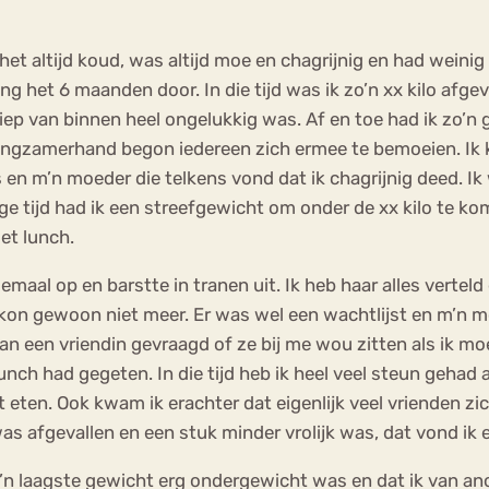
het altijd koud, was altijd moe en chagrijnig en had weinig 
het 6 maanden door. In die tijd was ik zo’n xx kilo afgeval
diep van binnen heel ongelukkig was. Af en toe had ik zo’n
ngzamerhand begon iedereen zich ermee te bemoeien. Ik k
 en m’n moeder die telkens vond dat ik chagrijnig deed. I
ge tijd had ik een streefgewicht om onder de xx kilo te ko
et lunch.
lemaal op en barstte in tranen uit. Ik heb haar alles verte
kon gewoon niet meer. Er was wel een wachtlijst en m’n mo
n een vriendin gevraagd of ze bij me wou zitten als ik moe
lunch had gegeten. In die tijd heb ik heel veel steun gehad
eten. Ook kwam ik erachter dat eigenlijk veel vrienden z
as afgevallen en een stuk minder vrolijk was, dat vond ik e
 m’n laagste gewicht erg ondergewicht was en dat ik van a