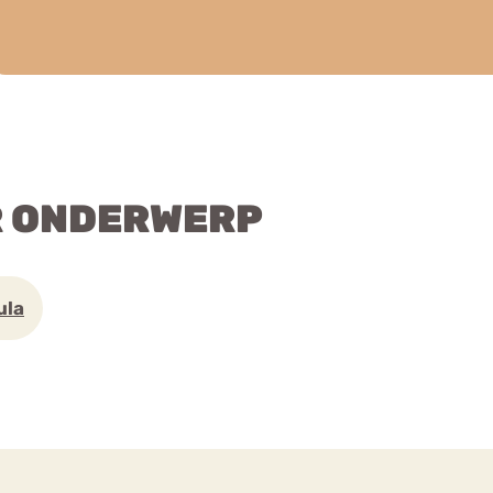
R ONDERWERP
ula