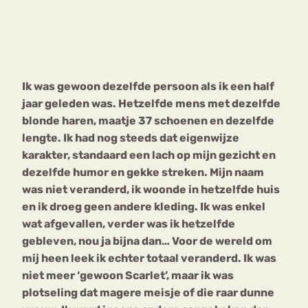
Bouli
Chat
mia
Eetstoornis
Anorexia Nervosa
Nerv
Ik was gewoon dezelfde persoon als ik een half
osa
Forum
jaar geleden was. Hetzelfde mens met dezelfde
Eetbuien
Piekeren
Sport
Trauma
blonde haren, maatje 37 schoenen en dezelfde
Orthorexia
Afvallen
Angst
lengte. Ik had nog steeds dat eigenwijze
karakter, standaard een lach op mijn gezicht en
dezelfde humor en gekke streken. Mijn naam
was niet veranderd, ik woonde in hetzelfde huis
en ik droeg geen andere kleding. Ik was enkel
wat afgevallen, verder was ik hetzelfde
gebleven, nou ja bijna dan… Voor de wereld om
mij heen leek ik echter totaal veranderd. Ik was
niet meer ‘gewoon Scarlet’, maar ik was
plotseling dat magere meisje of die raar dunne