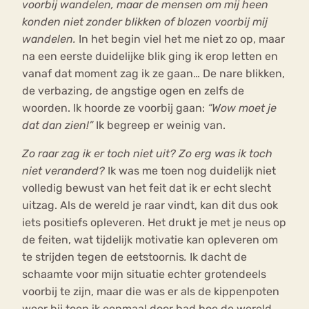
voorbij wandelen, maar de mensen om mij heen
konden niet zonder blikken of blozen voorbij mij
wandelen.
In het begin viel het me niet zo op, maar
na een eerste duidelijke blik ging ik erop letten en
vanaf dat moment zag ik ze gaan… De nare blikken,
de verbazing, de angstige ogen en zelfs de
woorden. Ik hoorde ze voorbij gaan:
“Wow moet je
dat dan zien!”
Ik begreep er weinig van.
Zo raar zag ik er toch niet uit? Zo erg was ik toch
niet veranderd?
Ik was me toen nog duidelijk niet
volledig bewust van het feit dat ik er echt slecht
uitzag. Als de wereld je raar vindt, kan dit dus ook
iets positiefs opleveren. Het drukt je met je neus op
de feiten, wat tijdelijk motivatie kan opleveren om
te strijden tegen de eetstoornis
.
Ik dacht de
schaamte voor mijn situatie echter grotendeels
voorbij te zijn, maar die was er als de kippenpoten
weer bij toen ik eenmaal door had hoe de wereld