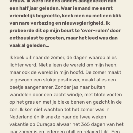
vrouw. Ik werd ineens anders aangekeken dan
een half jaar geleden. Waar iemand me eerst
vriendelijk begroette, keek men nu met een blik
van nare verbazing en nieuwsgierigheid. Ik
probeerde dit op mijn beurt te ‘over-rulen’ door
enthousiast te groeten, maar het leed was dan
vaak al geleden…
Ik keek uit naar de zomer, de dagen waarop alles
lichter werd. Niet alleen de wereld om mijn heen,
maar ook de wereld in mijn hoofd. De zomer maakt
je gewoon een stukje positiever, maakt alles een
beetje aangenamer. Zonder jas naar buiten,
wandelen door een zacht windje, met blote voeten
op het gras en met je bleke benen en gezicht in de
zon. Ik kon niet wachten tot het zomer was in
Nederland én ik snakte naar de twee weken
vakantie op Curaçao alwaar het 365 dagen van het
jaar zomer is en iedereen chill en relaxed lijkt. Een