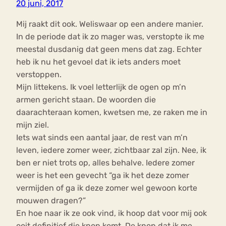
20 juni, 2017
Mij raakt dit ook. Weliswaar op een andere manier.
In de periode dat ik zo mager was, verstopte ik me
meestal dusdanig dat geen mens dat zag. Echter
heb ik nu het gevoel dat ik iets anders moet
verstoppen.
Mijn littekens. Ik voel letterlijk de ogen op m’n
armen gericht staan. De woorden die
daarachteraan komen, kwetsen me, ze raken me in
mijn ziel.
Iets wat sinds een aantal jaar, de rest van m’n
leven, iedere zomer weer, zichtbaar zal zijn. Nee, ik
ben er niet trots op, alles behalve. Iedere zomer
weer is het een gevecht “ga ik het deze zomer
vermijden of ga ik deze zomer wel gewoon korte
mouwen dragen?”
En hoe naar ik ze ook vind, ik hoop dat voor mij ook
ooit definitief die knop komt. De knop dat ik me