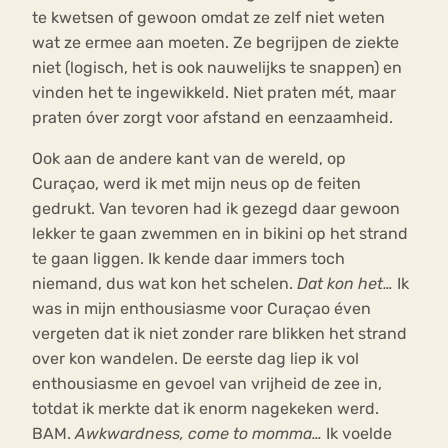
te kwetsen of gewoon omdat ze zelf niet weten
wat ze ermee aan moeten. Ze begrijpen de ziekte
niet (logisch, het is ook nauwelijks te snappen) en
vinden het te ingewikkeld. Niet praten mét, maar
praten óver zorgt voor afstand en eenzaamheid.
Ook aan de andere kant van de wereld, op
Curaçao, werd ik met mijn neus op de feiten
gedrukt. Van tevoren had ik gezegd daar gewoon
lekker te gaan zwemmen en in bikini op het strand
te gaan liggen. Ik kende daar immers toch
niemand, dus wat kon het schelen.
Dat kon het…
Ik
was in mijn enthousiasme voor Curaçao éven
vergeten dat ik niet zonder rare blikken het strand
over kon wandelen. De eerste dag liep ik vol
enthousiasme en gevoel van vrijheid de zee in,
totdat ik merkte dat ik enorm nagekeken werd.
BAM.
Awkwardness, come to momma…
Ik voelde