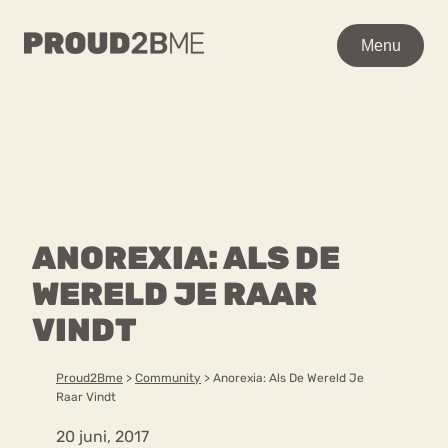
WAAR BEN JE NAAR OP
Menu
Menu
ZOEK?
Zoeken
Zoeken
Home
POPULAIRE PAGINA’S
Kenniscentrum
ANOREXIA: ALS DE
Ga
Over proud2bme
naar
WERELD JE RAAR
Contact
Content
de
Proud in de media
VINDT
inhoud
Vacatures
Over ons
Privacyverklaring
Proud2Bme
>
Community
>
Anorexia: Als De Wereld Je
Raar Vindt
VEEL GEZOCHTE TERMEN
20 juni, 2017
Advies