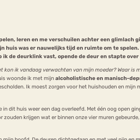
Chat
Forum
spelen, leren en me verschuilen achter een glimlach gi
n huis was er nauwelijks tijd en ruimte om te spelen.
s
Anorexia Nervosa
Eetbuien
Pi
p ik de deurklink vast, opende de deur en stapte over
t kon ik vandaag verwachten van mijn moeder? Waar is mi
uis woonde ik met mijn
alcoholistische en manisch-de
gescholden. Ik moest zorgen voor het huishouden en mijn 
 in dit huis weer een dag overleefd. Met één oog open gin
zouden krijgen wat er binnen onze vier muren gebeurde, 
in mijn hoofd. De deuren dichtgedaan en met veel pijn en 