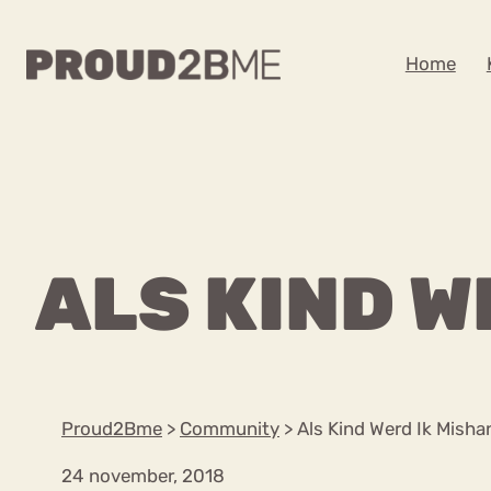
WAAR BEN JE NA
Home
Zoeken
Zoeken
Home
Kenniscentrum
POPULAIRE PAGINA’S
ALS KIND W
Ga
Content
naar
Over proud2bme
Over ons
de
Contact
inhoud
Proud in de media
Proud2Bme
>
Community
>
Als Kind Werd Ik Misha
Vacatures
Privacyverklaring
24 november, 2018