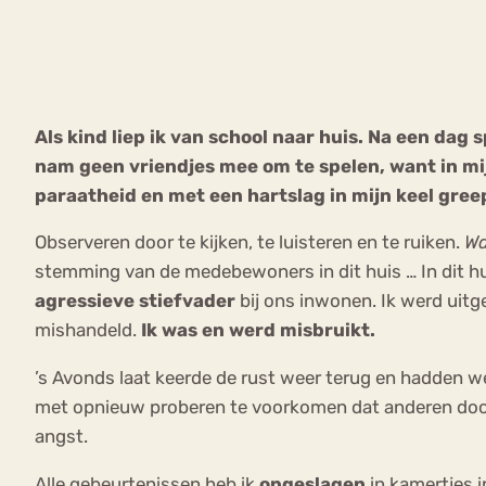
VEEL GEZOCHTE TERMEN
Als kind liep ik van school naar huis. Na een dag 
nam geen vriendjes mee om te spelen, want in mij
Eetstoorni
Boulimia Nervosa
paraatheid en met een hartslag in mijn keel gree
Orthorexia
Afvallen
Angst
Observeren door te kijken, te luisteren en te ruiken.
Wa
stemming van de medebewoners in dit huis … In dit h
agressieve stiefvader
bij ons inwonen. Ik werd uit
mishandeld.
Ik was en werd misbruikt.
’s Avonds laat keerde de rust weer terug en hadden we
met opnieuw proberen te voorkomen dat anderen door 
angst.
Alle gebeurtenissen heb ik
opgeslagen
in kamertjes 