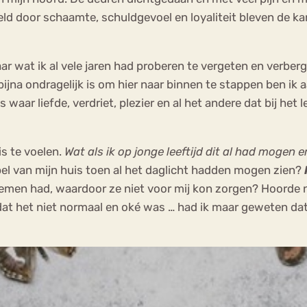
d door schaamte, schuldgevoel en loyaliteit bleven de kam
ar wat ik al vele jaren had proberen te vergeten en verber
 bijna ondragelijk is om hier naar binnen te stappen ben i
s waar liefde, verdriet, plezier en al het andere dat bij het
s te voelen.
Wat als ik op jonge leeftijd dit al had mogen 
el van mijn huis toen al het daglicht hadden mogen zien?
emen had, waardoor ze niet voor mij kon zorgen? Hoorde 
at het niet normaal en oké was … had ik maar geweten da