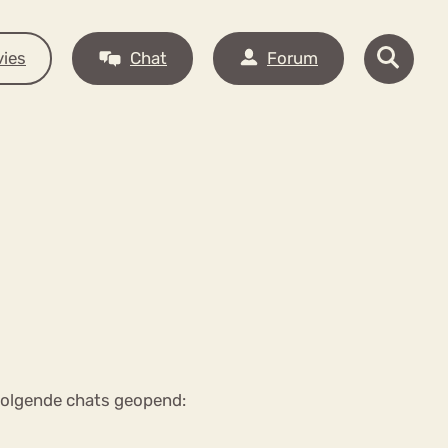
ies
Chat
Forum
 volgende chats geopend: