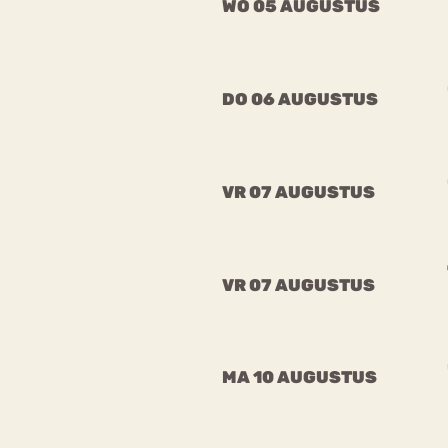
WO 05 AUGUSTUS
VEEL GEZOCHTE TERMEN
DO 06 AUGUSTUS
Eetstoorni
Boulimia Nervosa
VR 07 AUGUSTUS
Orthorexia
Afvallen
Angst
VR 07 AUGUSTUS
MA 10 AUGUSTUS