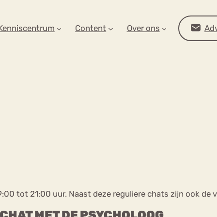
AR OP ZOEK?
Kenniscentrum
Content
Over ons
Adv
Advies
9:00 tot 21:00 uur. Naast deze reguliere chats zijn ook de
CHAT MET DE PSYCHOLOOG