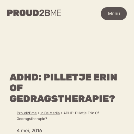
WAAR BEN JE NAAR OP
Menu
Menu
ZOEK?
Zoeken
Zoeken
Home
POPULAIRE PAGINA’S
Kenniscentrum
ADHD: PILLETJE ERIN
Ga
Over proud2bme
naar
OF
Contact
Content
de
Proud in de media
GEDRAGSTHERAPIE?
inhoud
Vacatures
Over ons
Privacyverklaring
Proud2Bme
>
In De Media
>
ADHD: Pilletje Erin Of
Gedragstherapie?
VEEL GEZOCHTE TERMEN
4 mei, 2016
Advies