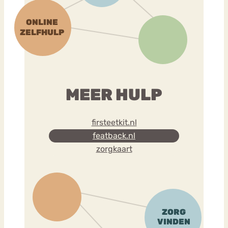
MEER HULP
firsteetkit.nl
featback.nl
zorgkaart