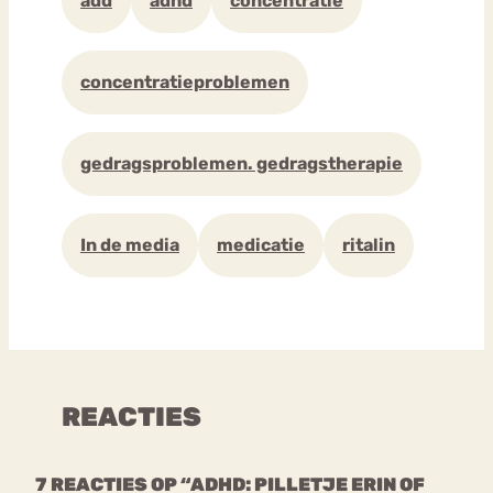
add
adhd
concentratie
concentratieproblemen
gedragsproblemen. gedragstherapie
In de media
medicatie
ritalin
REACTIES
7 REACTIES OP “ADHD: PILLETJE ERIN OF