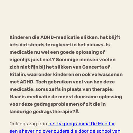
Bouli
Chat
mia
Eetstoornis
Anorexia Nervosa
Nerv
Kinderen die ADHD-medicatie slikken, het blijft
osa
Forum
iets dat steeds terugkeert in het nieuws. Is
Eetbuien
Piekeren
Sport
Trauma
medicatie nu wel een goede oplossing of
Orthorexia
Afvallen
Angst
eigenlijk juist niet? Sommige mensen voelen
zich niet fijn bij het slikken van Concerta of
Ritalin, waaronder kinderen en ook volwassenen
met ADHD. Toch gebruiken veel van hen deze
medicatie, soms zelfs in plaats van therapie.
Maar is medicatie de meest duurzame oplossing
voor deze gedragsproblemen of zit die in
landurige gedragstherapie?Â
Onlangs zag ik in
het tv-programma De Monitor
een aflevering over ouders die door de school van