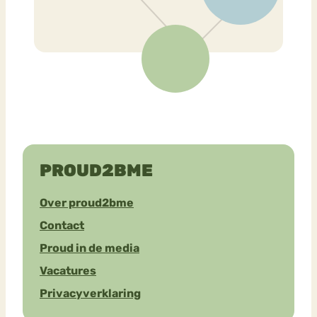
PROUD2BME
Over proud2bme
Contact
Proud in de media
Vacatures
Privacyverklaring