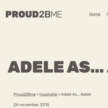
WAAR BEN JE NA
Home
Zoeken
Zoeken
Home
Kenniscentrum
POPULAIRE PAGINA’S
ADELE AS…
Ga
Content
naar
Over proud2bme
Over ons
de
Contact
inhoud
Proud in de media
Proud2Bme
>
Inspiratie
>
Adele As… Adele
Vacatures
Privacyverklaring
24 november, 2015