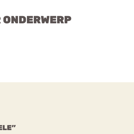
R ONDERWERP
ELE”