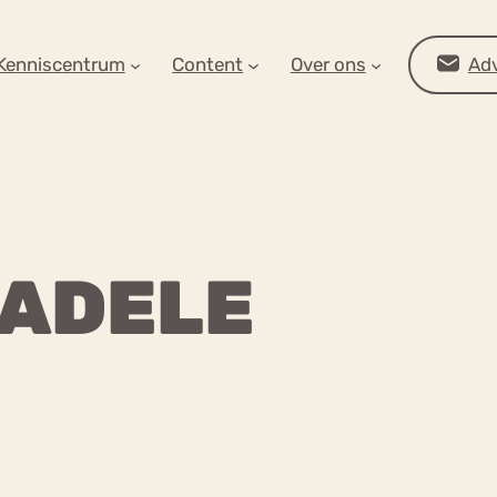
AR OP ZOEK?
Kenniscentrum
Content
Over ons
Adv
 ADELE
Advies