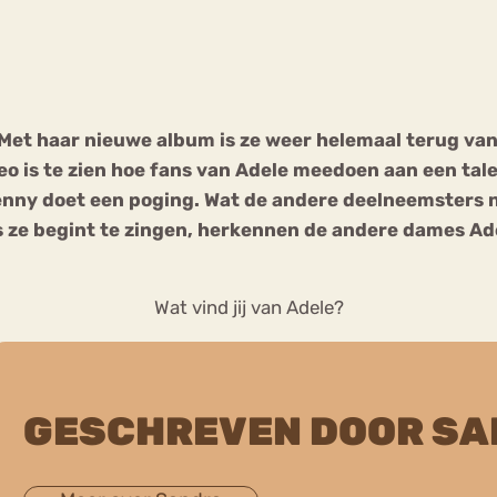
Chat
Forum
 Met haar nieuwe album is ze weer helemaal terug v
eo is te zien hoe fans van Adele meedoen aan een tal
s
Anorexia Nervosa
Eetbuien
Pi
nny doet een poging. Wat de andere deelneemsters ni
s ze begint te zingen, herkennen de andere dames Ade
Wat vind jij van Adele?
GESCHREVEN DOOR S