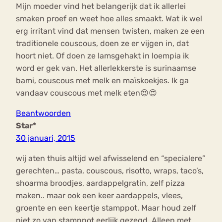
Mijn moeder vind het belangerijk dat ik allerlei
smaken proef en weet hoe alles smaakt. Wat ik wel
erg irritant vind dat mensen twisten, maken ze een
traditionele couscous, doen ze er vijgen in, dat
hoort niet. Of doen ze lamsgehakt in loempia ik
word er gek van. Het allerlekkerste is surinaamse
bami, couscous met melk en maïskoekjes. Ik ga
vandaav couscous met melk eten😍😍
Beantwoorden
Star*
30 januari, 2015
wij aten thuis altijd wel afwisselend en “specialere”
gerechten… pasta, couscous, risotto, wraps, taco’s,
shoarma broodjes, aardappelgratin, zelf pizza
maken.. maar ook een keer aardappels, vlees,
groente en een keertje stamppot. Maar houd zelf
niet zo van stamppot eerlijk gezegd. Alleen met