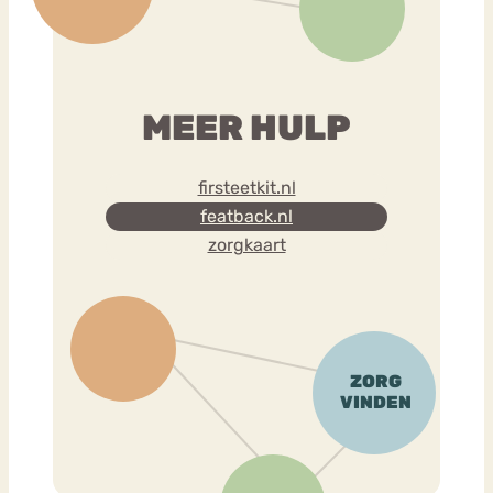
MEER HULP
firsteetkit.nl
featback.nl
zorgkaart