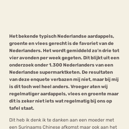
Bouli
Chat
mia
Eetstoornis
Anorexia Nervosa
Nerv
Het bekende typisch Nederlandse aardappels,
osa
Forum
groente en vlees gerecht is de favoriet van de
Eetbuien
Piekeren
Sport
Trauma
Nederlanders. Het wordt gemiddeld zo’n drie tot
Orthorexia
Afvallen
Angst
vier avonden per week gegeten. Dit blijkt uit een
onderzoek onder 1.300 Nederlanders van een
Nederlandse supermarktketen. De resultaten
van deze enquete verbazen mij niet, maar bij mij
is dit toch wel heel anders. Vroeger aten wij
regelmatiger aardappels, vlees en groente maar
dit is zeker niet iets wat regelmatig bij ons op
tafel staat.
Dit heb ik denk ik te danken aan een moeder met
een Surinaams Chinese afkomst maar ook aan het