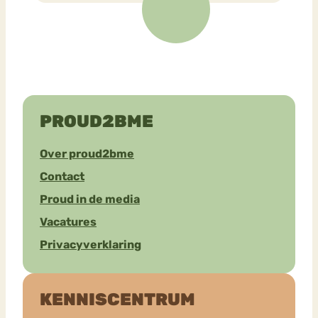
PROUD2BME
Over proud2bme
Contact
Proud in de media
Vacatures
Privacyverklaring
KENNISCENTRUM