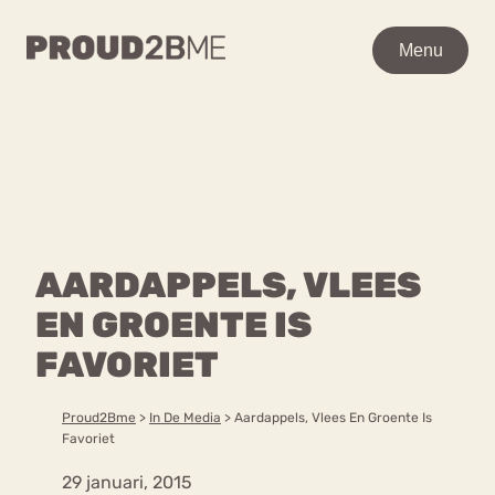
WAAR BEN JE NAAR OP
Menu
Menu
ZOEK?
Zoeken
Zoeken
Home
POPULAIRE PAGINA’S
Kenniscentrum
AARDAPPELS, VLEES
Ga
Over proud2bme
naar
EN GROENTE IS
Contact
Content
de
Proud in de media
FAVORIET
inhoud
Vacatures
Over ons
Privacyverklaring
Proud2Bme
>
In De Media
>
Aardappels, Vlees En Groente Is
Favoriet
VEEL GEZOCHTE TERMEN
29 januari, 2015
Advies