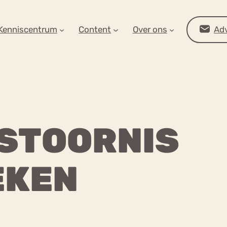
AR OP ZOEK?
Kenniscentrum
Content
Over ons
Adv
 STOORNIS
EKEN
Advies