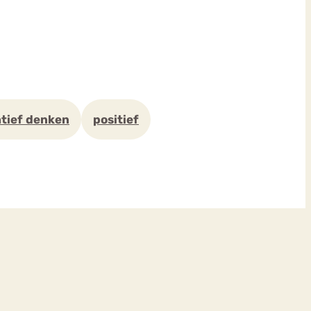
tief denken
positief