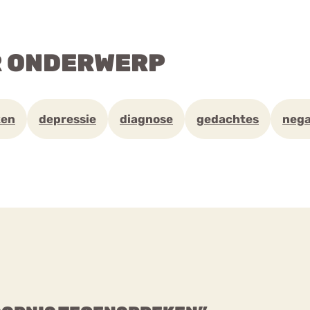
R ONDERWERP
ken
depressie
diagnose
gedachtes
nega