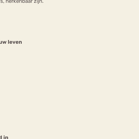
s, herkenbaar zijn.
ouw leven
d in