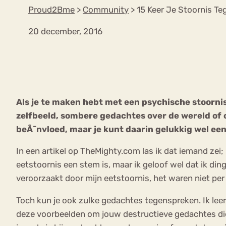
Proud2Bme
>
Community
>
15 Keer Je Stoornis T
20 december, 2016
VEEL GEZOCHTE TERMEN
Eetstoorni
Boulimia Nervosa
Als je te maken hebt met een psychische stoornis,
Orthorexia
Afvallen
Angst
zelfbeeld, sombere gedachtes over de wereld of o
beÃ¯nvloed, maar je kunt daarin gelukkig wel een
In een artikel op TheMighty.com las ik dat iemand zei;
eetstoornis een stem is, maar ik geloof wel dat ik di
veroorzaakt door mijn eetstoornis, het waren niet per
Toch kun je ook zulke gedachtes tegenspreken. Ik lee
deze voorbeelden om jouw destructieve gedachtes die 