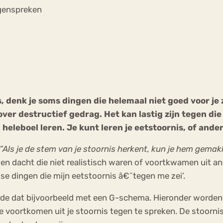
Chat
egenspreken
Forum
s
Anorexia Nervosa
Eetbuien
Pi
 denk je soms dingen die helemaal niet goed voor je 
ver destructief gedrag. Het kan lastig zijn tegen die
 heleboel leren. Je kunt leren je eetstoornis, of and
”Als je de stem van je stoornis herkent, kun je hem gemak
ngen dacht die niet realistisch waren of voortkwamen uit a
 se dingen die mijn eetstoornis â€˜tegen me zei’.
rde dat bijvoorbeeld met een G-schema. Hieronder worden 
voortkomen uit je stoornis tegen te spreken. De stoornis