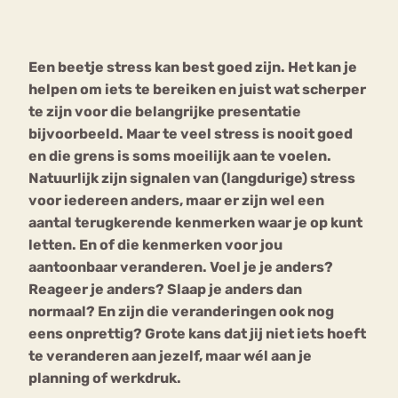
Bouli
Chat
Een beetje stress kan best goed zijn. Het kan je
mia
Eetstoornis
Anorexia Nervosa
helpen om iets te bereiken en juist wat scherper
Nerv
te zijn voor die belangrijke presentatie
osa
Forum
bijvoorbeeld. Maar te veel stress is nooit goed
Eetbuien
Piekeren
Sport
Trauma
en die grens is soms moeilijk aan te voelen.
Orthorexia
Afvallen
Angst
Natuurlijk zijn signalen van (langdurige) stress
voor iedereen anders, maar er zijn wel een
aantal terugkerende kenmerken waar je op kunt
letten. En of die kenmerken voor jou
aantoonbaar veranderen. Voel je je anders?
Reageer je anders? Slaap je anders dan
normaal? En zijn die veranderingen ook nog
eens onprettig?
Grote kans dat jij niet iets hoeft
te veranderen aan jezelf, maar wél aan je
planning of werkdruk.