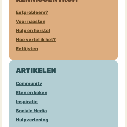
Eetprobleem?
Voor naasten
Hulp en herstel
Hoe vertel ik het?
Eetlijsten
ARTIKELEN
Community
Eten en koken
Inspiratie
Sociale Media
Hulpverlening