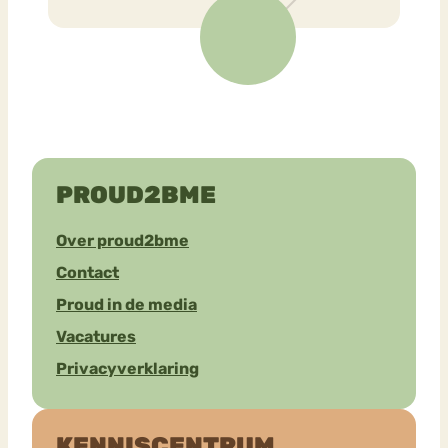
PROUD2BME
Over proud2bme
Contact
Proud in de media
Vacatures
Privacyverklaring
KENNISCENTRUM