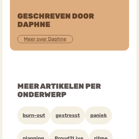
GESCHREVEN DOOR
DAPHNE
Meer over Daphne
MEER ARTIKELEN PER
ONDERWERP
burn-out
gestresst
paniek
planning
Proud2Live
ritme