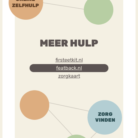
MEER HULP
firsteetkit.nl
featback.nl
zorgkaart