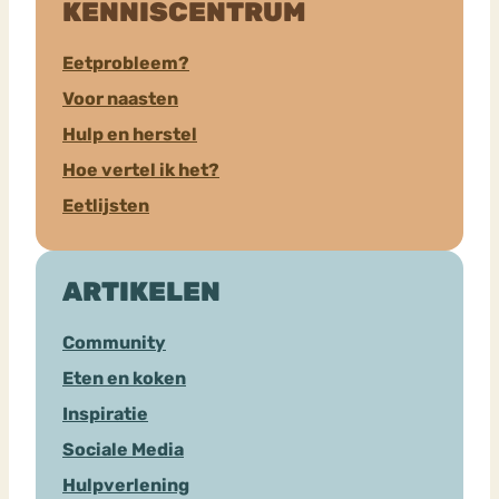
KENNISCENTRUM
Eetprobleem?
Voor naasten
Hulp en herstel
Hoe vertel ik het?
Eetlijsten
ARTIKELEN
Community
Eten en koken
Inspiratie
Sociale Media
Hulpverlening