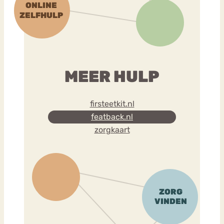
MEER HULP
firsteetkit.nl
featback.nl
zorgkaart