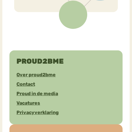
PROUD2BME
Over proud2bme
Contact
Proud in de media
Vacatures
Privacyverklaring