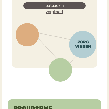
featback.nl
zorgkaart
PROUD2BME