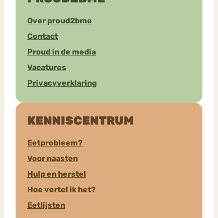
Over proud2bme
Contact
Proud in de media
Vacatures
Privacyverklaring
KENNISCENTRUM
Eetprobleem?
Voor naasten
Hulp en herstel
Hoe vertel ik het?
Eetlijsten