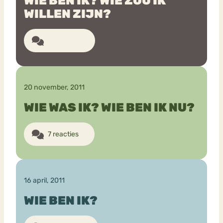
WIE BEN IK? WIE ZOU IK
WILLEN ZIJN?
Bouli
Chat
6 reacties
mia
Eetstoornis
Anorexia Nervosa
Nerv
osa
Forum
Eetbuien
Piekeren
Sport
Trauma
20 november, 2011
Orthorexia
Afvallen
Angst
WIE WAS IK? WIE BEN IK NU?
7 reacties
16 april, 2011
WIE BEN IK?