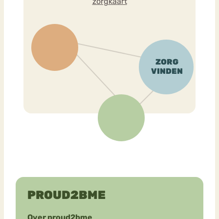
zorgkaart
PROUD2BME
Over proud2bme