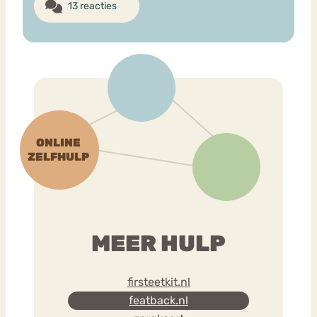
13 reacties
MEER HULP
firsteetkit.nl
featback.nl