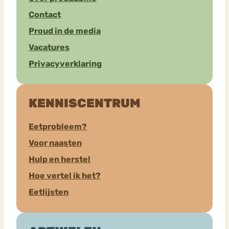
Contact
Proud in de media
Vacatures
Privacyverklaring
KENNISCENTRUM
Eetprobleem?
Voor naasten
Hulp en herstel
Hoe vertel ik het?
Eetlijsten