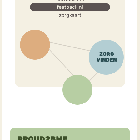
featback.nl
zorgkaart
PROUD2BME