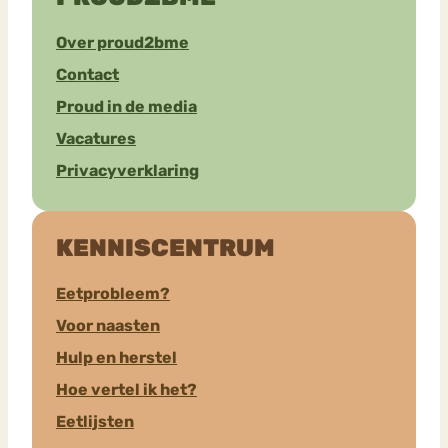
Over proud2bme
Contact
Proud in de media
Vacatures
Privacyverklaring
KENNISCENTRUM
Eetprobleem?
Voor naasten
Hulp en herstel
Hoe vertel ik het?
Eetlijsten