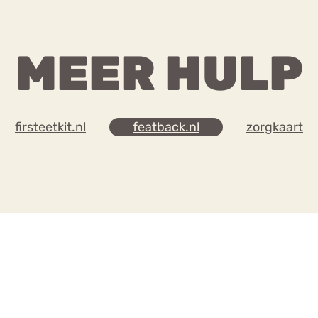
MEER HULP
firsteetkit.nl
featback.nl
zorgkaart