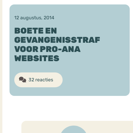
12 augustus, 2014
VEEL GEZOCHTE TERMEN
BOETE EN
GEVANGENISSTRAF
VOOR PRO-ANA
Eetstoorni
Boulimia Nervosa
WEBSITES
Orthorexia
Afvallen
Angst
32 reacties