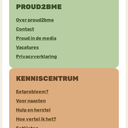
PROUD2BME
Over proud2bme
Contact
Proud in de media
Vacatures
Privacyverklaring
KENNISCENTRUM
Eetprobleem?
Voor naasten
Hulp en herstel
Hoe vertel ik het?