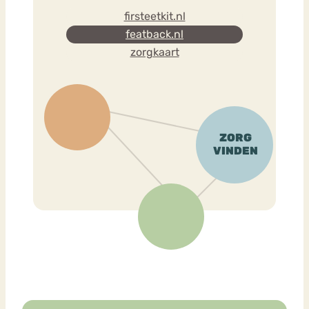
firsteetkit.nl
featback.nl
zorgkaart