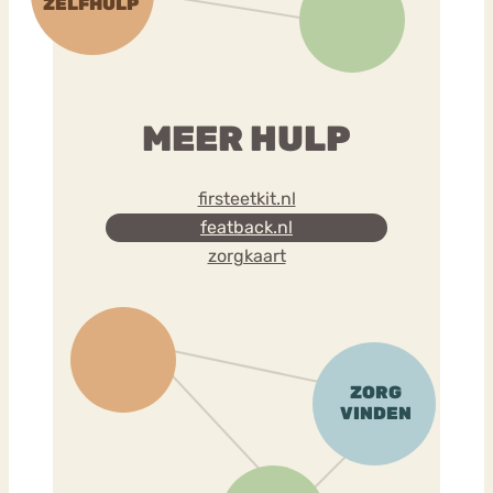
MEER HULP
firsteetkit.nl
featback.nl
zorgkaart