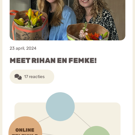
Bouli
Chat
mia
Eetstoornis
Anorexia Nervosa
Nerv
osa
Forum
23 april, 2024
Eetbuien
Piekeren
Sport
Trauma
MEET RIHAN EN FEMKE!
Orthorexia
Afvallen
Angst
17 reacties