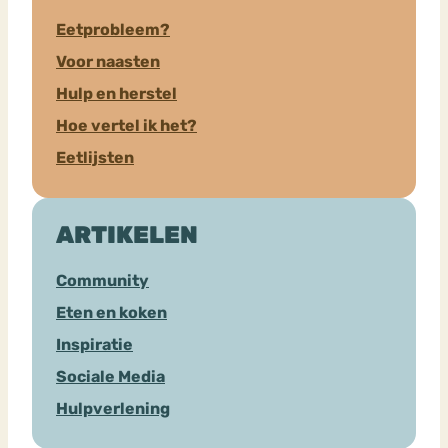
Eetprobleem?
Voor naasten
Hulp en herstel
Hoe vertel ik het?
Eetlijsten
ARTIKELEN
Community
Eten en koken
Inspiratie
Sociale Media
Hulpverlening