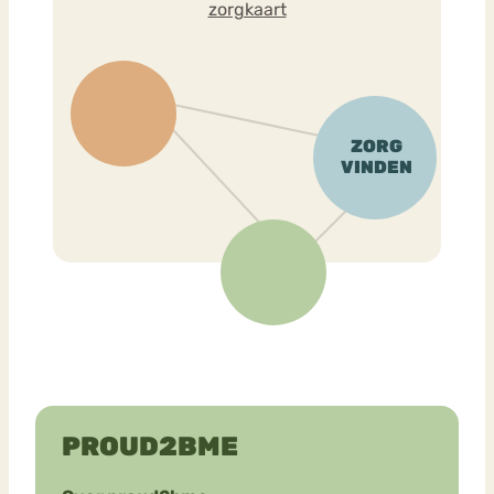
zorgkaart
PROUD2BME