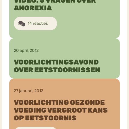
VIDEO: 5 VRAGEN OVER
ANOREXIA
Bouli
Chat
14 reacties
mia
Eetstoornis
Anorexia Nervosa
Nerv
osa
Forum
Eetbuien
Piekeren
Sport
Trauma
20 april, 2012
Orthorexia
Afvallen
Angst
VOORLICHTINGSAVOND
OVER EETSTOORNISSEN
27 januari, 2012
VOORLICHTING GEZONDE
VOEDING VERGROOT KANS
OP EETSTOORNIS