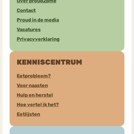
Over proud2bme
Contact
Proud in de media
Vacatures
Privacyverklaring
KENNISCENTRUM
Eetprobleem?
Voor naasten
Hulp en herstel
Hoe vertel ik het?
Eetlijsten