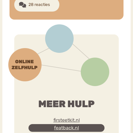
28 reacties
MEER HULP
firsteetkit.nl
featback.nl