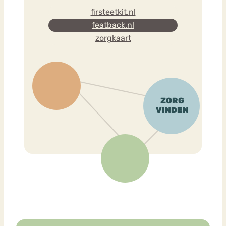
firsteetkit.nl
featback.nl
zorgkaart