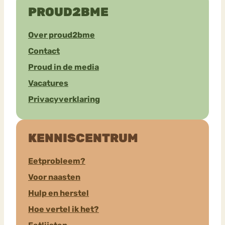
PROUD2BME
Over proud2bme
Contact
Proud in de media
Vacatures
Privacyverklaring
KENNISCENTRUM
Eetprobleem?
Voor naasten
Hulp en herstel
Hoe vertel ik het?