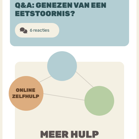
Q&A: GENEZEN VAN EEN
EETSTOORNIS?
Bouli
Chat
mia
Eetstoornis
Anorexia Nervosa
6 reacties
Nerv
osa
Forum
Eetbuien
Piekeren
Sport
Trauma
Orthorexia
Afvallen
Angst
MEER HULP