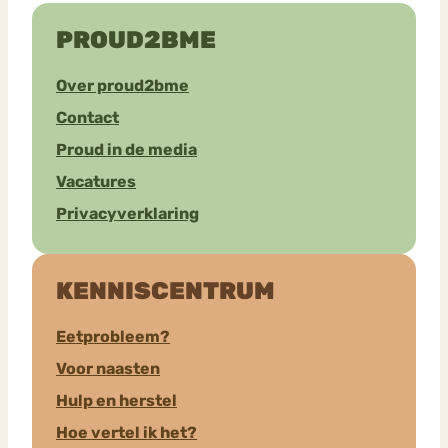
PROUD2BME
Over proud2bme
Contact
Proud in de media
Vacatures
Privacyverklaring
KENNISCENTRUM
Eetprobleem?
Voor naasten
Hulp en herstel
Hoe vertel ik het?