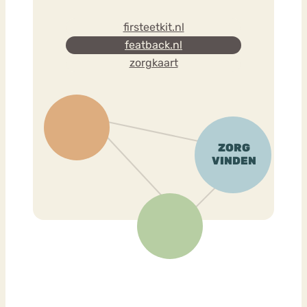
firsteetkit.nl
featback.nl
zorgkaart