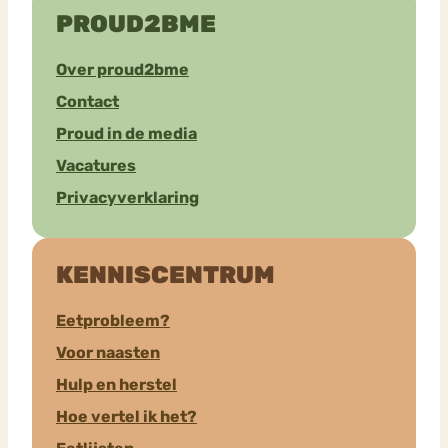
PROUD2BME
Over proud2bme
Contact
Proud in de media
Vacatures
Privacyverklaring
KENNISCENTRUM
Eetprobleem?
Voor naasten
Hulp en herstel
Hoe vertel ik het?