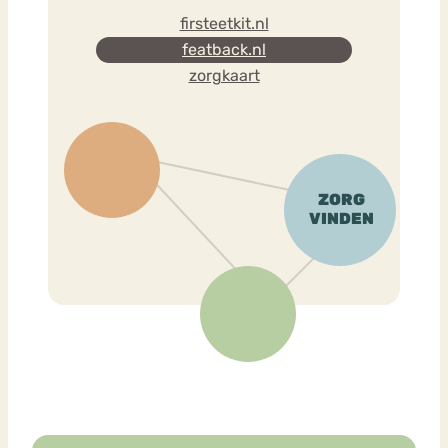
firsteetkit.nl
featback.nl
zorgkaart