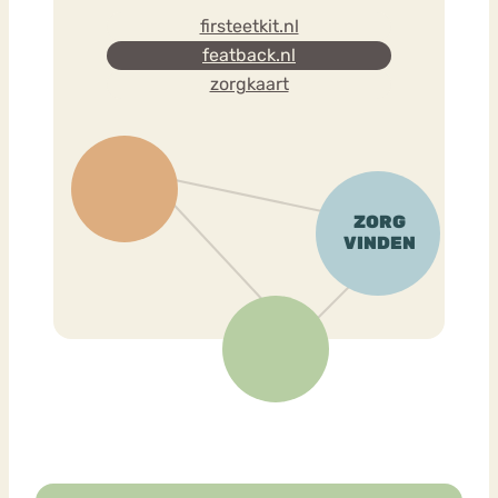
firsteetkit.nl
featback.nl
zorgkaart