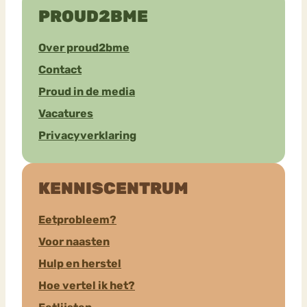
PROUD2BME
Over proud2bme
Contact
Proud in de media
Vacatures
Privacyverklaring
KENNISCENTRUM
Eetprobleem?
Voor naasten
Hulp en herstel
Hoe vertel ik het?