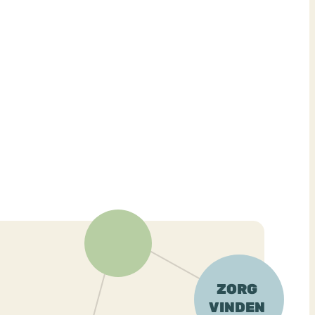
ekeren
Sport
Trauma