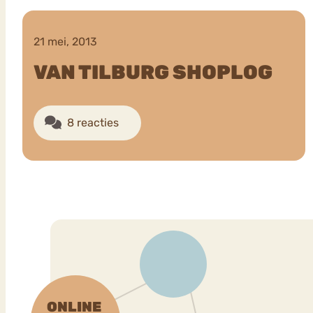
21 mei, 2013
VEEL GEZOCHTE TERMEN
VAN TILBURG SHOPLOG
8 reacties
Eetstoorni
Boulimia Nervosa
Orthorexia
Afvallen
Angst