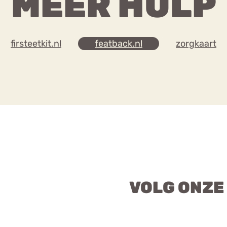
MEER HULP
firsteetkit.nl
featback.nl
zorgkaart
VOLG ONZE