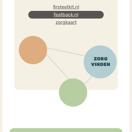
firsteetkit.nl
featback.nl
zorgkaart