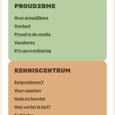
PROUD2BME
Over proud2bme
Contact
Proud in de media
Vacatures
Privacyverklaring
KENNISCENTRUM
Eetprobleem?
Voor naasten
Hulp en herstel
Hoe vertel ik het?