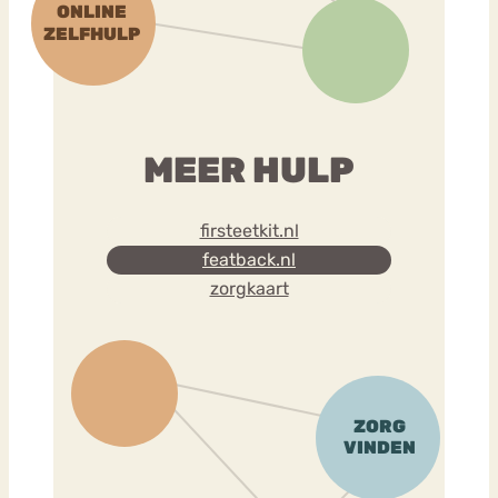
MEER HULP
firsteetkit.nl
featback.nl
zorgkaart