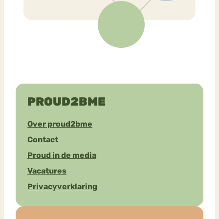
PROUD2BME
Over proud2bme
Contact
Proud in de media
Vacatures
Privacyverklaring