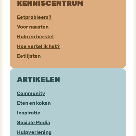
KENNISCENTRUM
Eetprobleem?
Voor naasten
Hulp en herstel
Hoe vertel ik het?
Eetlijsten
ARTIKELEN
Community
Eten en koken
Inspiratie
Sociale Media
Hulpverlening