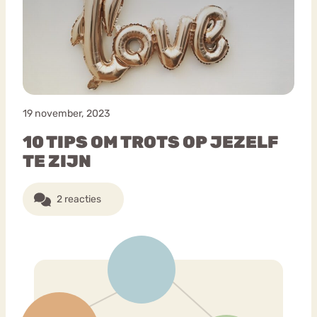
Bouli
Chat
mia
Eetstoornis
Anorexia Nervosa
Nerv
osa
Forum
19 november, 2023
Eetbuien
Piekeren
Sport
Trauma
10 TIPS OM TROTS OP JEZELF
Orthorexia
Afvallen
Angst
TE ZIJN
2 reacties