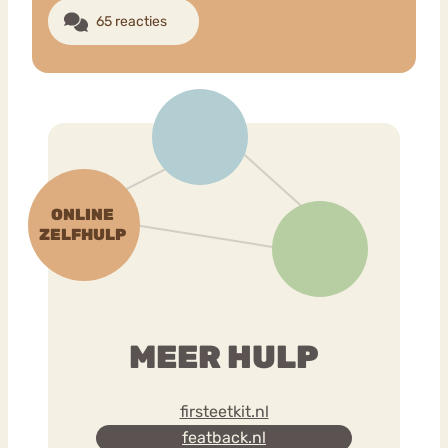
65 reacties
MEER HULP
firsteetkit.nl
featback.nl