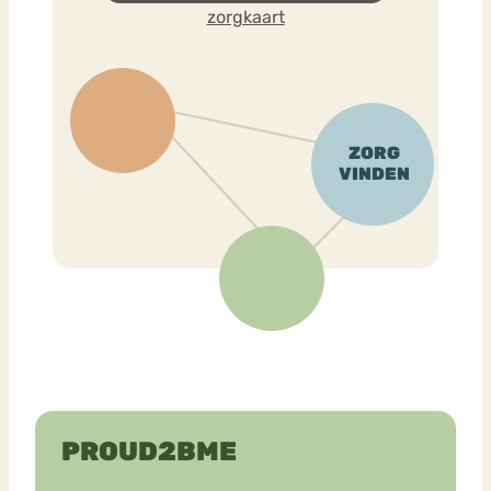
zorgkaart
PROUD2BME