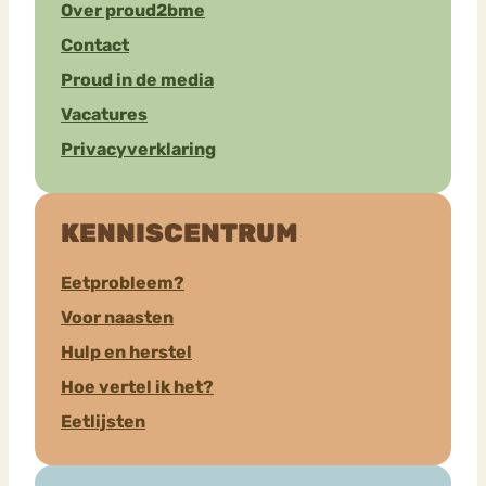
Over proud2bme
Contact
Proud in de media
Vacatures
Privacyverklaring
KENNISCENTRUM
Eetprobleem?
Voor naasten
Hulp en herstel
Hoe vertel ik het?
Eetlijsten