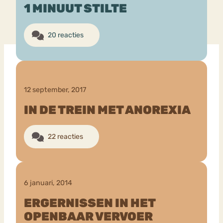
1 MINUUT STILTE
Bouli
Chat
20 reacties
mia
Eetstoornis
Anorexia Nervosa
Nerv
osa
Forum
Eetbuien
Piekeren
Sport
Trauma
12 september, 2017
Orthorexia
Afvallen
Angst
IN DE TREIN MET ANOREXIA
22 reacties
6 januari, 2014
ERGERNISSEN IN HET
OPENBAAR VERVOER