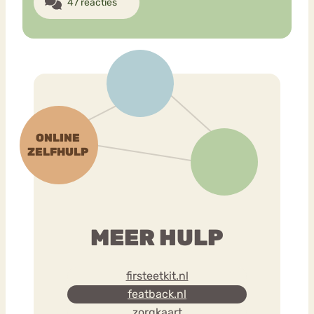
47 reacties
MEER HULP
firsteetkit.nl
featback.nl
zorgkaart