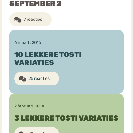
SEPTEMBER 2
Bouli
7 reacties
Chat
mia
Eetstoornis
Anorexia Nervosa
Nerv
osa
Forum
6 maart, 2016
Eetbuien
Piekeren
Sport
Trauma
10 LEKKERE TOSTI
Orthorexia
Afvallen
Angst
VARIATIES
25 reacties
2 februari, 2014
3 LEKKERE TOSTI VARIATIES