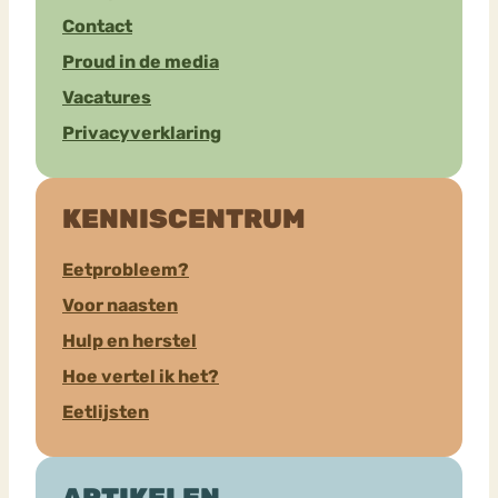
Contact
Proud in de media
Vacatures
Privacyverklaring
KENNISCENTRUM
Eetprobleem?
Voor naasten
Hulp en herstel
Hoe vertel ik het?
Eetlijsten
ARTIKELEN