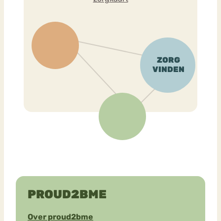
PROUD2BME
Over proud2bme