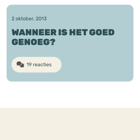
Chat
2 oktober, 2013
Forum
WANNEER IS HET GOED
GENOEG?
s
Anorexia Nervosa
Eetbuien
Pi
19 reacties