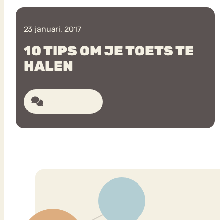
23 januari, 2017
VEEL GEZOCHTE TERMEN
10 TIPS OM JE TOETS TE
HALEN
Eetstoorni
Boulimia Nervosa
15 reacties
Orthorexia
Afvallen
Angst