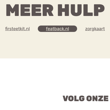
MEER HULP
firsteetkit.nl
featback.nl
zorgkaart
VOLG ONZE