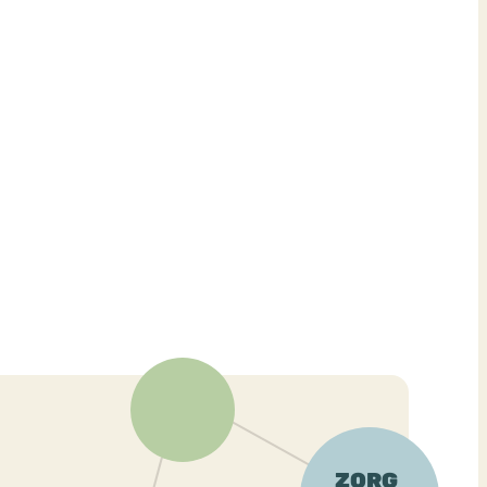
ekeren
Sport
Trauma