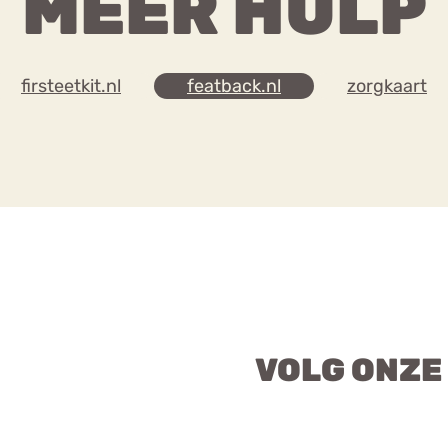
MEER HULP
firsteetkit.nl
featback.nl
zorgkaart
VOLG ONZE