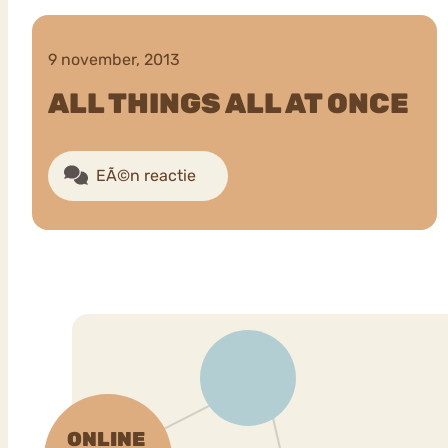
9 november, 2013
VEEL GEZOCHTE TERMEN
ALL THINGS ALL AT ONCE
EÃ©n reactie
Eetstoorni
Boulimia Nervosa
Orthorexia
Afvallen
Angst