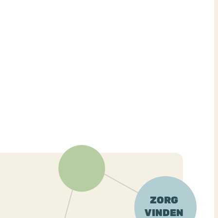
ekeren
Sport
Trauma