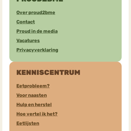
Over proud2bme
Contact
Proud in de media
Vacatures
Privacyverklaring
KENNISCENTRUM
Eetprobleem?
Voor naasten
Hulp en herstel
Hoe vertel ik het?
Eetlijsten