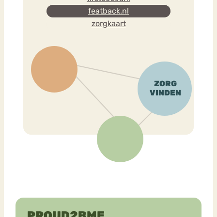
featback.nl
zorgkaart
PROUD2BME