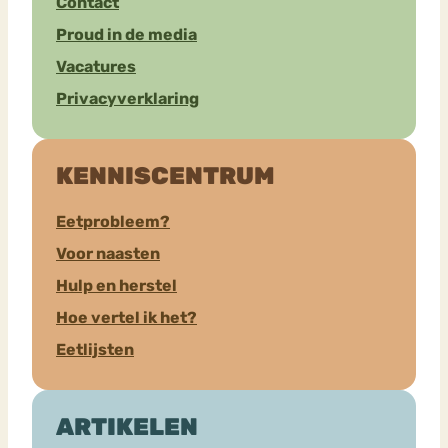
Contact
Proud in de media
Vacatures
Privacyverklaring
KENNISCENTRUM
Eetprobleem?
Voor naasten
Hulp en herstel
Hoe vertel ik het?
Eetlijsten
ARTIKELEN