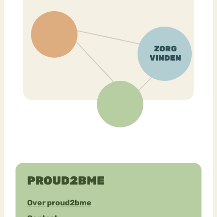
PROUD2BME
Over proud2bme