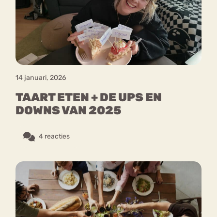
Bouli
Chat
mia
Eetstoornis
Anorexia Nervosa
Nerv
osa
Forum
14 januari, 2026
Eetbuien
Piekeren
Sport
Trauma
TAART ETEN + DE UPS EN
Orthorexia
Afvallen
Angst
DOWNS VAN 2025
4 reacties