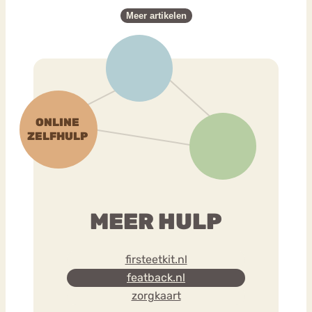
Meer artikelen
MEER HULP
firsteetkit.nl
featback.nl
zorgkaart