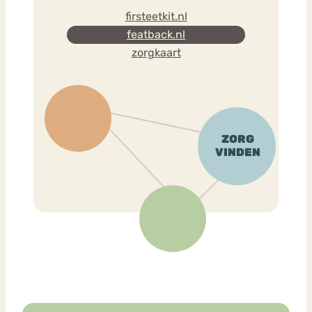
firsteetkit.nl
featback.nl
zorgkaart