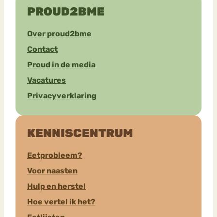
PROUD2BME
Over proud2bme
Contact
Proud in de media
Vacatures
Privacyverklaring
KENNISCENTRUM
Eetprobleem?
Voor naasten
Hulp en herstel
Hoe vertel ik het?