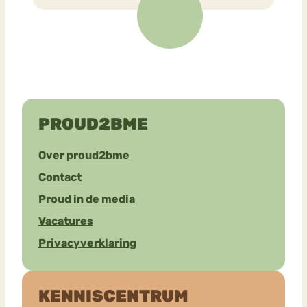
PROUD2BME
Over proud2bme
Contact
Proud in de media
Vacatures
Privacyverklaring
KENNISCENTRUM