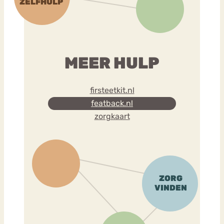
MEER HULP
firsteetkit.nl
featback.nl
zorgkaart