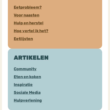
Eetprobleem?
Voor naasten
Hulp en herstel
Hoe vertel ik het?
Eetlijsten
ARTIKELEN
Community
Eten en koken
Inspiratie
Sociale Media
Hulpverlening