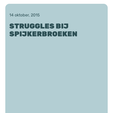
Chat
14 oktober, 2015
Forum
STRUGGLES BIJ
SPIJKERBROEKEN
s
Anorexia Nervosa
Eetbuien
Pi