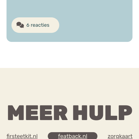
6 reacties
MEER HULP
firsteetkit.nl
featback.nl
zorgkaart