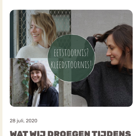
VEEL GEZOCHTE TERMEN
Eetstoorni
Boulimia Nervosa
Orthorexia
Afvallen
Angst
28 juli, 2020
WAT WIJ DROEGEN TIJDENS