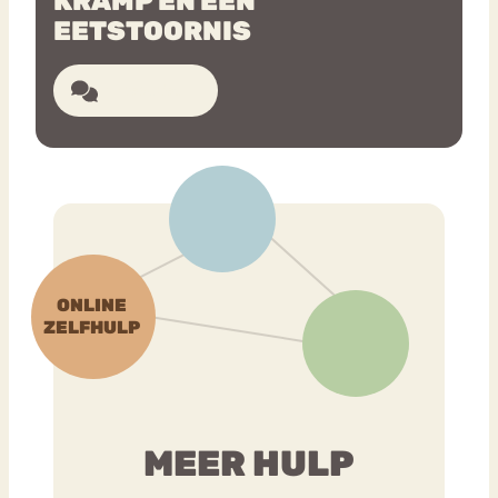
KRAMP EN EEN
EETSTOORNIS
Bouli
Chat
17 reacties
mia
Eetstoornis
Anorexia Nervosa
Nerv
osa
Forum
Eetbuien
Piekeren
Sport
Trauma
Orthorexia
Afvallen
Angst
MEER HULP