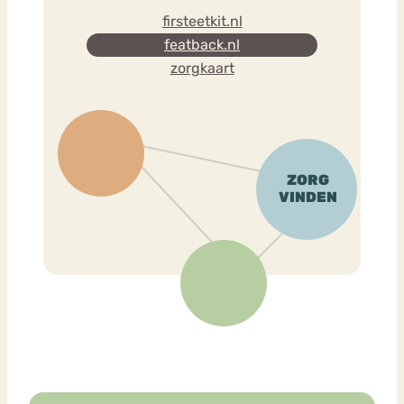
firsteetkit.nl
featback.nl
zorgkaart