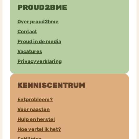
PROUD2BME
Over proud2bme
Contact
Proud in de media
Vacatures
Privacyverklaring
KENNISCENTRUM
Eetprobleem?
Voor naasten
Hulp en herstel
Hoe vertel ik het?