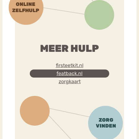
MEER HULP
firsteetkit.nl
featback.nl
zorgkaart