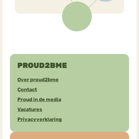
PROUD2BME
Over proud2bme
Contact
Proud in de media
Vacatures
Privacyverklaring