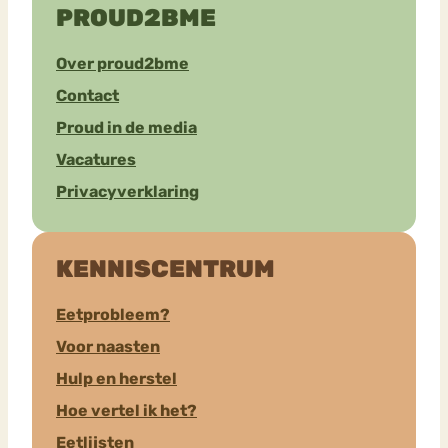
PROUD2BME
Over proud2bme
Contact
Proud in de media
Vacatures
Privacyverklaring
KENNISCENTRUM
Eetprobleem?
Voor naasten
Hulp en herstel
Hoe vertel ik het?
Eetlijsten