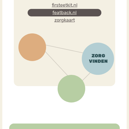
firsteetkit.nl
featback.nl
zorgkaart