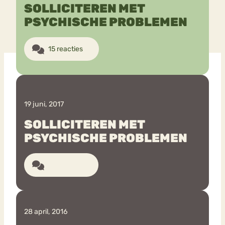
SOLLICITEREN MET
PSYCHISCHE PROBLEMEN
Bouli
Chat
mia
Eetstoornis
Anorexia Nervosa
15 reacties
Nerv
osa
Forum
Eetbuien
Piekeren
Sport
Trauma
Orthorexia
Afvallen
Angst
19 juni, 2017
SOLLICITEREN MET
PSYCHISCHE PROBLEMEN
17 reacties
28 april, 2016