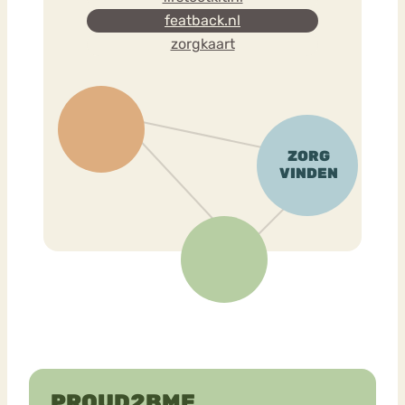
featback.nl
zorgkaart
PROUD2BME