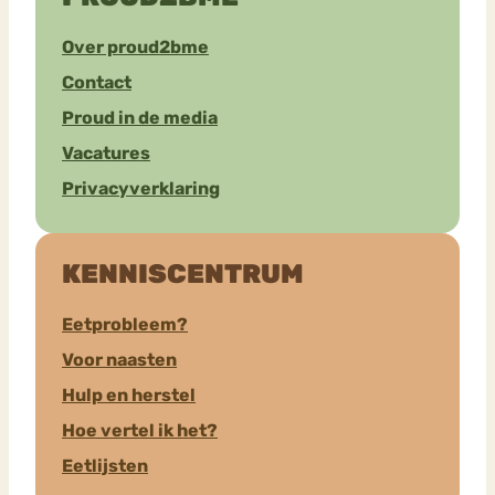
Over proud2bme
Contact
Proud in de media
Vacatures
Privacyverklaring
KENNISCENTRUM
Eetprobleem?
Voor naasten
Hulp en herstel
Hoe vertel ik het?
Eetlijsten