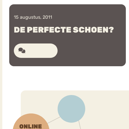
15 augustus, 2011
VEEL GEZOCHTE TERMEN
DE PERFECTE SCHOEN?
7 reacties
Eetstoorni
Boulimia Nervosa
Orthorexia
Afvallen
Angst