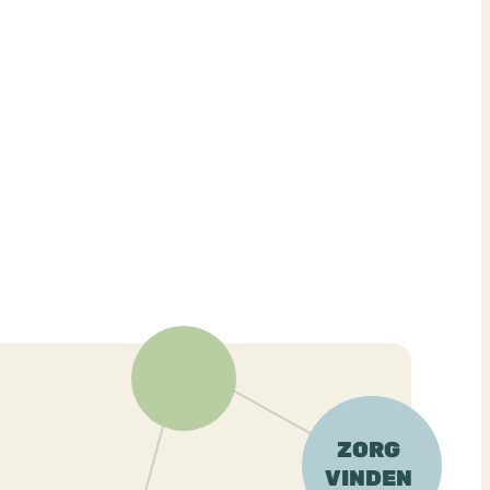
ekeren
Sport
Trauma