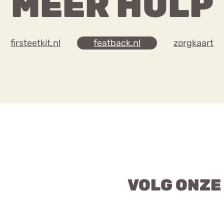
MEER HULP
firsteetkit.nl
featback.nl
zorgkaart
VOLG ONZE