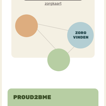
zorgkaart
PROUD2BME