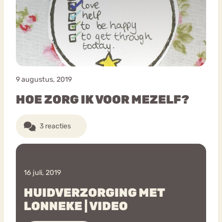
Bouli
Chat
mia
Eetstoornis
Anorexia Nervosa
Nerv
osa
Forum
9 augustus, 2019
Eetbuien
Piekeren
Sport
Trauma
HOE ZORG IK VOOR MEZELF?
Orthorexia
Afvallen
Angst
3 reacties
16 juli, 2019
HUIDVERZORGING MET
LONNEKE | VIDEO