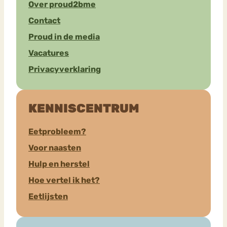
Over proud2bme
Contact
Proud in de media
Vacatures
Privacyverklaring
KENNISCENTRUM
Eetprobleem?
Voor naasten
Hulp en herstel
Hoe vertel ik het?
Eetlijsten