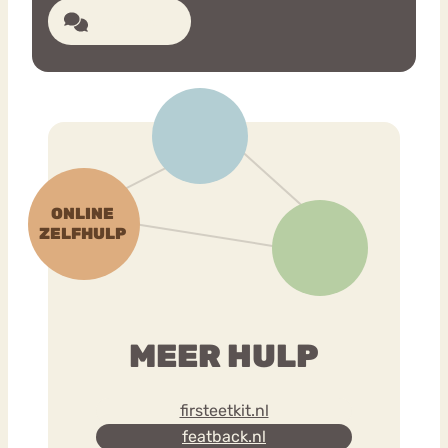
2 reacties
MEER HULP
firsteetkit.nl
featback.nl