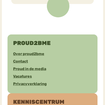
PROUD2BME
Over proud2bme
Contact
Proud in de media
Vacatures
Privacyverklaring
KENNISCENTRUM