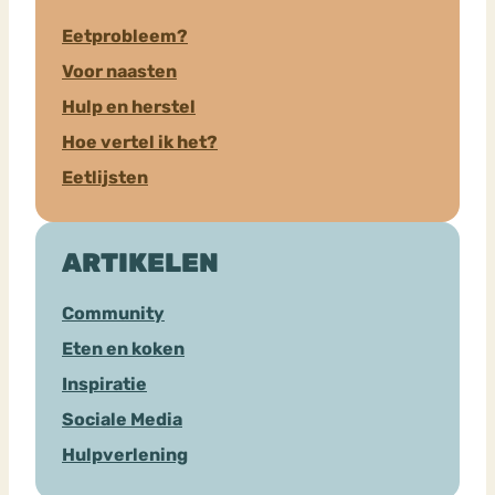
Eetprobleem?
Voor naasten
Hulp en herstel
Hoe vertel ik het?
Eetlijsten
ARTIKELEN
Community
Eten en koken
Inspiratie
Sociale Media
Hulpverlening