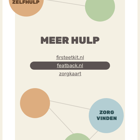
MEER HULP
firsteetkit.nl
featback.nl
zorgkaart