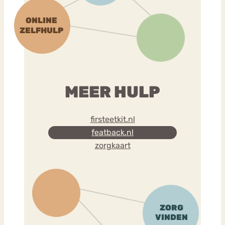
MEER HULP
firsteetkit.nl
featback.nl
zorgkaart