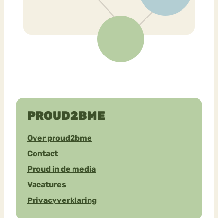
PROUD2BME
Over proud2bme
Contact
Proud in de media
Vacatures
Privacyverklaring