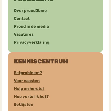
Over proud2bme
Contact
Proud in de media
Vacatures
Privacyverklaring
KENNISCENTRUM
Eetprobleem?
Voor naasten
Hulp en herstel
Hoe vertel ik het?
Eetlijsten