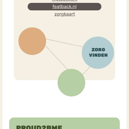
featback.nl
zorgkaart
PROUD2BME