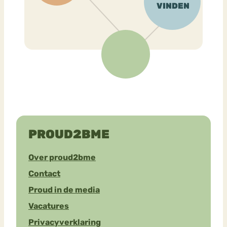
PROUD2BME
Over proud2bme
Contact
Proud in de media
Vacatures
Privacyverklaring