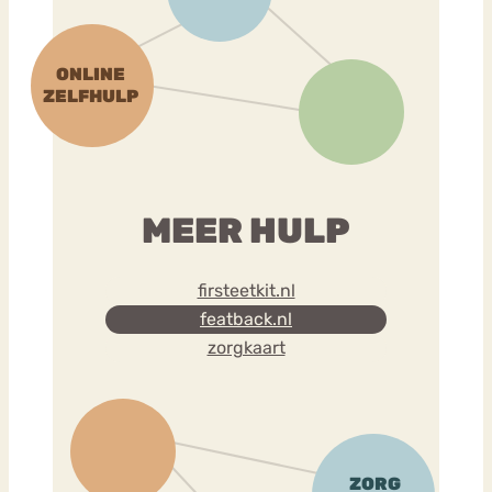
MEER HULP
firsteetkit.nl
featback.nl
zorgkaart