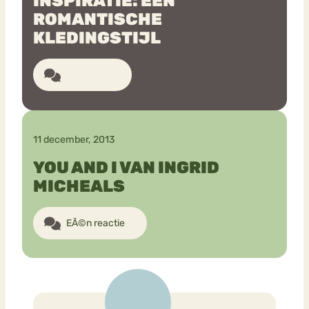
INSPIRATIE: EEN
ROMANTISCHE
KLEDINGSTIJL
Bouli
Chat
mia
Eetstoornis
Anorexia Nervosa
Nerv
9 reacties
osa
Forum
Eetbuien
Piekeren
Sport
Trauma
Orthorexia
Afvallen
Angst
11 december, 2013
YOU AND I VAN INGRID
MICHEALS
EÃ©n reactie