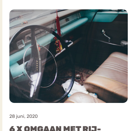
VEEL GEZOCHTE TERMEN
Eetstoorni
Boulimia Nervosa
Orthorexia
Afvallen
Angst
28 juni, 2020
6 X OMGAAN MET RIJ-