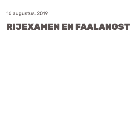
Chat
16 augustus, 2019
Forum
RIJEXAMEN EN FAALANGST
s
Anorexia Nervosa
Eetbuien
Pi