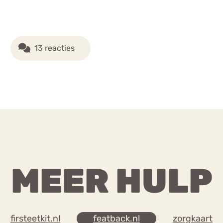
13 reacties
MEER HULP
firsteetkit.nl
featback.nl
zorgkaart