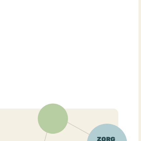
ekeren
Sport
Trauma