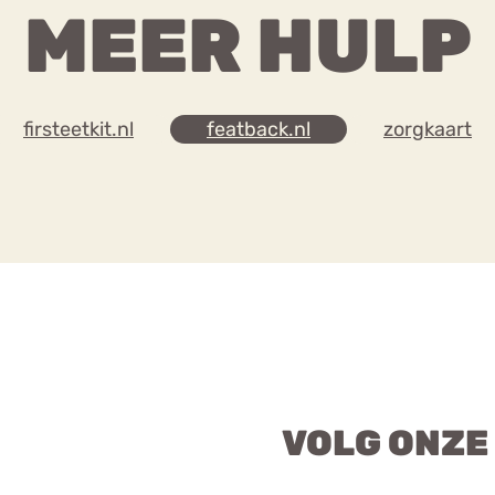
MEER HULP
firsteetkit.nl
featback.nl
zorgkaart
VOLG ONZE